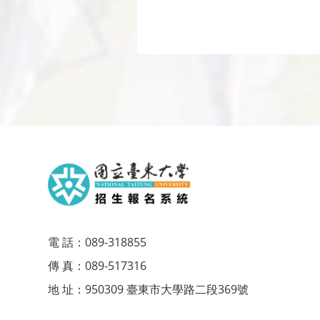
電 話：
089-318855
傳 真：
089-517316
地 址：
950309 臺東市大學路二段369號