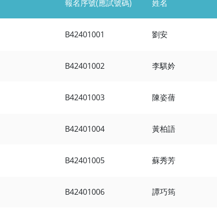
報名序號(應試號碼)
姓名
B42401001
劉安
B42401002
李騏妗
B42401003
陳姿蒨
B42401004
黃柏語
B42401005
蘇秀芳
B42401006
譚巧筠